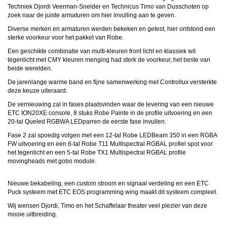
Techniek Djordi Veerman-Snelder en Technicus Timo van Dusschoten op
zoek naar de juiste armaturen om hier invulling aan te geven.
Diverse merken en armaturen werden bekeken en getest, hier ontstond een
sterke voorkeur voor het pakket van Robe.
Een geschikte combinatie van multi-kleuren front licht en klassiek wit
tegenlicht met CMY kleuren menging had sterk de voorkeur, het beste van
beide werelden.
De jarenlange warme band en fijne samenwerking met Controllux versterkte
deze keuze uiteraard.
De vernieuwing zal in fases plaatsvinden waar de levering van een nieuwe
ETC ION20XE console, 8 stuks Robe Painte in de profile uitvoering en een
20-tal Queled RGBWA LEDparren de eerste fase invullen.
Fase 2 zal spoedig volgen met een 12-tal Robe LEDBeam 350 in een RGBA
FW uitvoering en een 6-tal Robe T11 Multispectral RGBAL profiel spot voor
het tegenlicht en een 5-tal Robe TX1 Multispectral RGBAL profile
movingheads met gobo module.
Nieuwe bekabeling, een custom stroom en signaal verdeling en een ETC
Puck systeem met ETC EOS programming wing maakt dit systeem compleet.
Wij wensen Djordi, Timo en het Schaffelaar theater veel plezier van deze
mooie uitbreiding.