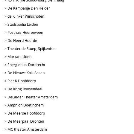
>
Koninklijke Schouwburg Den Haag
>
De Kampanje Den Helder
>
de Klinker Winschoten
>
Stadspodia Leiden
>
Posthuis Heerenveen
>
De Heerd Heerde
>
Theater de Stoep, Spijkenisse
>
Markant Uden
>
Energiehuis Dordrecht
>
De Nieuwe Kolk Assen
>
Pier K Hoofddorp
>
De Kring Roosendaal
>
DeLaMar Theater Amsterdam
>
Amphion Doetinchem
>
De Meerse Hoofddorp
>
De Meerpaal Dronten
>
MC theater Amsterdam