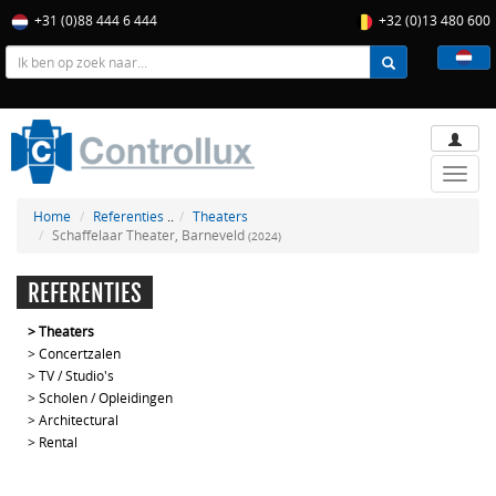
+31 (0)88 444 6 444
+32 (0)13 480 600
Toggle
naviga
Home
Referenties
..
Theaters
Schaffelaar Theater, Barneveld
(2024)
REFERENTIES
>
Theaters
>
Concertzalen
>
TV / Studio's
>
Scholen / Opleidingen
>
Architectural
>
Rental