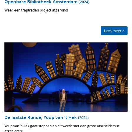
Openbare Bibliotheek Amsterdam
(2024)
Weer een traptreden project afgerond!
Lees meer >
De laatste Ronde, Youp van ‘t Hek
(2024)
Youp van ’t Hek gaat stoppen en dit wordt met een grote afscheidstour
afgesloten!