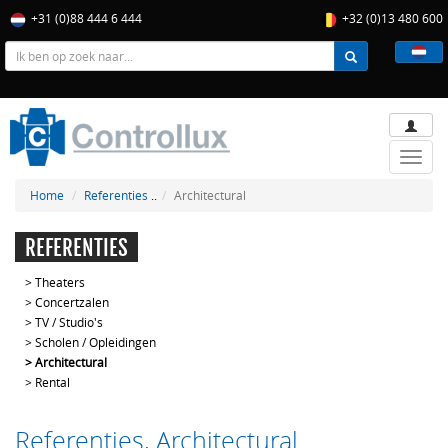
+31 (0)88 444 6 444
+32 (0)13 480 600
Toggle
naviga
Home
Referenties
..
Architectural
REFERENTIES
>
Theaters
>
Concertzalen
>
TV / Studio's
>
Scholen / Opleidingen
>
Architectural
>
Rental
Referenties, Architectural