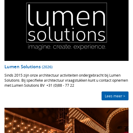
Lumen Solutions
(2026)
Sinds 2015 zijn onze architectuur activiteiten ondergebracht bij Lumen
Solutions. Bij specifieke architectuur vraagstukken kunt u contact opnemen
met:Lumen Solutions BV +31 (0)88 - 77 22
777 info@lumensolutions.nl www.lumensolutions.nl Tankval 5A, 2408 ZC
Alphen aan den Rijn
Lees meer >