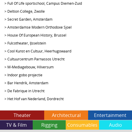
>
Full Of Life sportschool, Campus Diemen-Zuid
>
Deltion College, Zwolle
>
Secret Garden, Amsterdam
>
Amsterdamse Modern Orthodoxe Sjoel
>
House Of European History, Brussel
>
Fulcotheater, IJsselstein
>
Cool Kunst en Cultuur, Heerhugowaard
>
Cultuurcentrum Parnassos Utrecht
>
M-Mediagebouw, Hilversum
>
Indoor gobo projectie
>
Bar Hendrik, Amsterdam
>
De Fabrique in Utrecht
>
Het Hof van Nederland, Dordrecht
Theater
Architectural
Entertainment
TV & Film
Rigging
Consumables
Audio