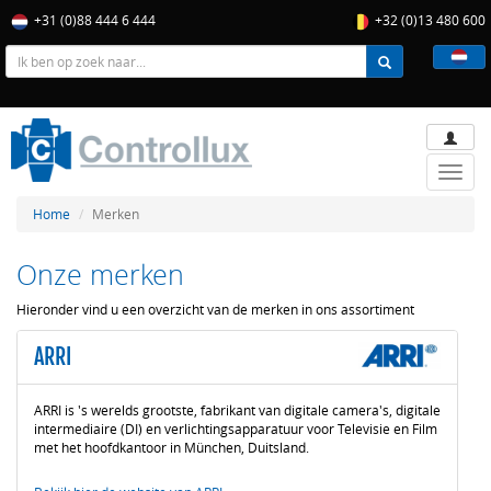
+31 (0)88 444 6 444
+32 (0)13 480 600
Toggle
naviga
Home
Merken
Onze merken
Hieronder vind u een overzicht van de merken in ons assortiment
ARRI
ARRI is 's werelds grootste, fabrikant van digitale camera's, digitale
intermediaire (DI) en verlichtingsapparatuur voor Televisie en Film
met het hoofdkantoor in München, Duitsland.