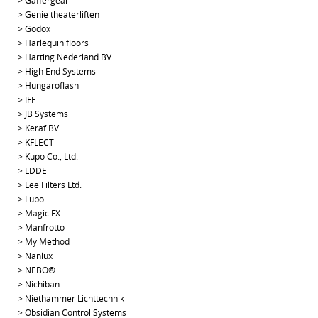
>
Gaffergear
>
Genie theaterliften
>
Godox
>
Harlequin floors
>
Harting Nederland BV
>
High End Systems
>
Hungaroflash
>
IFF
>
JB Systems
>
Keraf BV
>
KFLECT
>
Kupo Co., Ltd.
>
LDDE
>
Lee Filters Ltd.
>
Lupo
>
Magic FX
>
Manfrotto
>
My Method
>
Nanlux
>
NEBO®
>
Nichiban
>
Niethammer Lichttechnik
>
Obsidian Control Systems