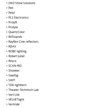
>
OXO Show Solutions
>
Peli
>
Petzl
>
PLS Electronics
>
Prolyft
>
Prolyte
>
QuartzColor
>
RATstands
>
Rayflex Cine reflectors
>
RDAV
>
ROBE lighting
>
Robert Juliat
>
Rosco
>
SCAN-RIG
>
Showtec
>
Swefog
>
SWIT
>
TDE-lighttech
>
Theater Technisch Lab
>
Vari-Lite
>
VELVETlight
>
Verlinde