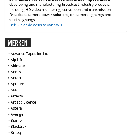
developing and manufacturing broadcast industry products,
including HD video monitoring, conversion and transmission,
Broadcast camera power solutions, on-camera lightings and
studio lightings.
Bekijk hier de website van SWIT
MERKEN
>
Advance Tapes Int. Ltd
>
Alp Lift
>
Altimate
>
Anolis
>
Antari
>
Aputure
>
ARRI
>
Artecta
>
Artistic Licence
>
Astera
>
Avenger
>
Biamp
>
Blacktrax
>
Briteq