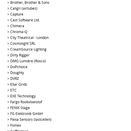
>
Brother, Brother & Sons
>
Caligri (airtubes)
>
Capture
>
Cast Software Ltd.
>
Chimera
>
Chroma-Q
>
City Theatrical - London
>
Cosmolight SRL
>
CreamSource Lighting
>
Dirty Rigger
>
DMG Lumière (Rosco)
>
DoPchoice
>
Doughty
>
DVRZ
>
Ellar Grids
>
ETC
>
EXE Technology
>
Fargo Rookvloeistof
>
FENIX Stage
>
FG Elektronik GmbH
>
Flexa Sensors (lastcellen)
>
Fomex