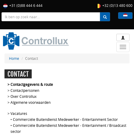
+31 (0)88 444 6 444
+32 (0)13 480 600
Toggle
naviga
Home
Contact
CONTACT
>
Contactgegevens & route
>
Contactpersonen
>
Over Controllux
>
Algemene voorwaarden
>
Vacatures
•
Commerciële Buitendienst Medewerker - Entertainment Sector
•
Commerciële Buitendienst Medewerker - Entertainment / Broadcast
sector