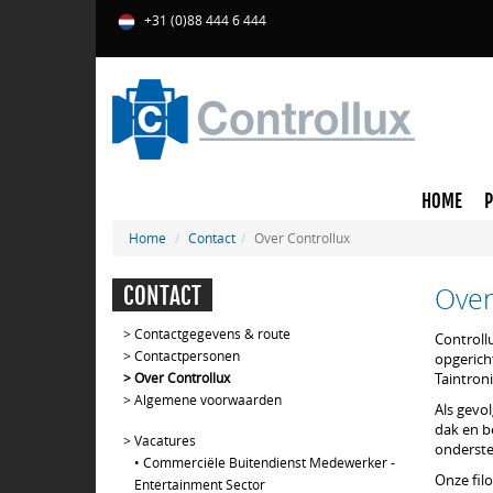
+31 (0)88 444 6 444
HOME
Home
Contact
Over Controllux
Over
CONTACT
>
Contactgegevens & route
Controllu
>
Contactpersonen
opgericht
>
Over Controllux
Taintron
>
Algemene voorwaarden
Als gevo
dak en b
>
Vacatures
onderste
•
Commerciële Buitendienst Medewerker -
Onze filo
Entertainment Sector