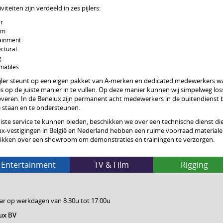
viteiten zijn verdeeld in zes pijlers:
r
lm
ainment
ectural
g
mables
ijler steunt op een eigen pakket van A-merken en dedicated medewerkers waa
 op de juiste manier in te vullen. Op deze manier kunnen wij simpelweg losse
leveren. In de Benelux zijn permanent acht medewerkers in de buitendienst 
 staan en te ondersteunen.
iste service te kunnen bieden, beschikken we over een technische dienst die
ux-vestigingen in België en Nederland hebben een ruime voorraad materialen
ikken over een showroom om demonstraties en trainingen te verzorgen.
Entertainment
TV & Film
Rigging
ar op werkdagen van 8.30u tot 17.00u
ux BV