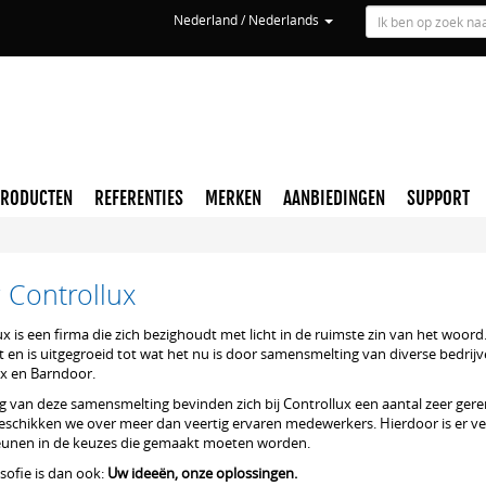
Nederland / Nederlands
PRODUCTEN
REFERENTIES
MERKEN
AANBIEDINGEN
SUPPORT
 Controllux
x is een firma die zich bezighoudt met licht in de ruimste zin van het woord
 en is uitgegroeid tot wat het nu is door samensmelting van diverse bedrijve
ix en Barndoor.
lg van deze samensmelting bevinden zich bij Controllux een aantal zeer 
eschikken we over meer dan veertig ervaren medewerkers. Hierdoor is er vee
unen in de keuzes die gemaakt moeten worden.
sofie is dan ook:
Uw ideeën, onze oplossingen.