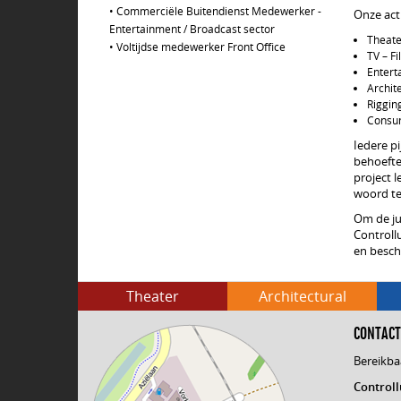
•
Commerciële Buitendienst Medewerker -
Onze acti
Entertainment / Broadcast sector
Theate
•
Voltijdse medewerker Front Office
TV – Fi
Entert
Archit
Riggin
Consu
Iedere p
behoeftes
project 
woord te
Om de ju
Controll
en besch
Theater
Architectural
CONTACT
Bereikba
Controll