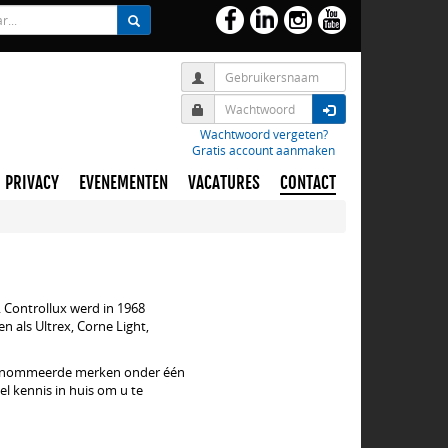
Wachtwoord vergeten?
Gratis account aanmaken
PRIVACY
EVENEMENTEN
VACATURES
CONTACT
. Controllux werd in 1968
n als Ultrex, Corne Light,
gerenommeerde merken onder één
l kennis in huis om u te