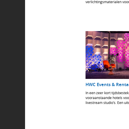
verlichtingsmaterialen vo
studio's op het Mediapark 
HWC Events & Renta
In een zeer kort tijdsbest
vooraanstaande hotels voo
livestream studio’s. Een uit
meer dan geslaagd. Het zij
livestream studio’s geword
zij een fantastisch resulta
de studio’s geplaatst zijn.