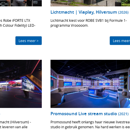
Lichtmacht | Viaplay, Hilversum
(2026)
es Robe iFORTE LTX
Lichtmacht kiest voor ROBE SVB1 bij Formule 1-
 Colour Fidelity) LED-
programma Vrooooom.
Lees meer >
Lees meer
Promosound Live stream studio
)
(2021)
tmacht (Hilversum) -
Promosound heeft onlangs haar nieuwe livestre
 leveren van alle
studio in gebruik genomen. Na hard werken is ee