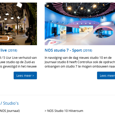
 live
NOS studio 7 - Sport
(2018)
(2018)
 / 5 Uur Live verhuisd van
In navolging van de dag nieuws studio 10 en de
we studio op de Zuid-as
Journaal studio 8 heeft Controllux ook de opdrach
s gevestigd in het nieuwe
ontvangen om studio 7 te mogen ombouwen naa
code Loterij en werd
een volledige LED licht studio. Deze studio wordt
ember feestelijk geopend
gebruikt voor sport uitzendingen. De studio heeft
Lees meer >
Lees meer
een gedeeltelijke LED wall als decor.
/ Studio's
(NOS Journaal)
>
NOS Studio 10 Hilversum