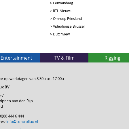
>
EenVandaag
>
RTL Nieuws
>
Omroep Friesland
>
Videohouse Brussel
>
Dutchview
Entertainment
TV & Film
Rigging
ar op werkdagen van 8.30u tot 17.00u
ux BV
5-7
Alphen aan den Rijn
nd
 (0)88 444 6 444
res:
info@controllux.nl