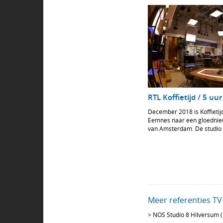
RTL Koffietijd / 5 uur
December 2018 is Koffietijd
Eemnes naar een gloednieu
van Amsterdam. De studio i
kantoorgebouw van de Post
afgelopen donderdag 6 dec
door Koningin Maxima.
Meer referenties TV 
>
NOS Studio 8 Hilversum 