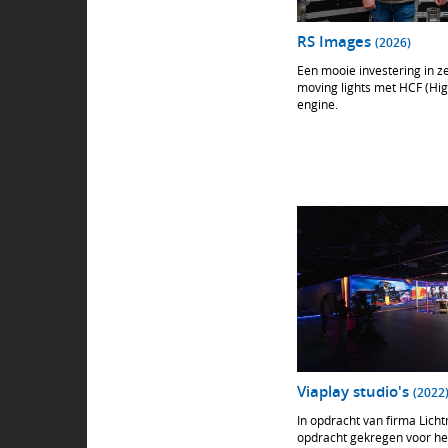
RS Images
(2026)
Een mooie investering in z
moving lights met HCF (High
engine.
Viaplay studio's
(2022
In opdracht van firma Lich
opdracht gekregen voor het