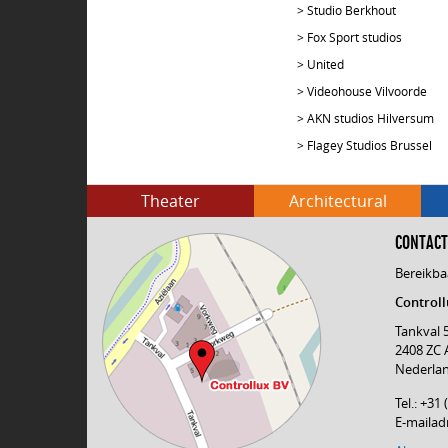
>
Studio Berkhout
>
Fox Sport studios
>
United
>
Videohouse Vilvoorde
>
AKN studios Hilversum
>
Flagey Studios Brussel
Theater
Architectural
CONTACT
Bereikba
Controll
Tankval 
2408 ZC 
Nederla
Tel.: +31
E-mailad