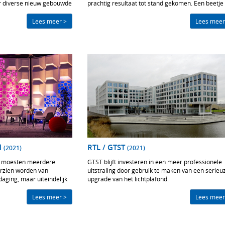
or diverse nieuw gebouwde
prachtig resultaat tot stand gekomen. Een beetje
voor Viaplay Nederland.
Hilversum in Emmen!
Lees meer >
Lees meer
l
RTL / GTST
(2021)
(2021)
ek moesten meerdere
GTST blijft investeren in een meer professionele
rzien worden van
uitstraling door gebruik te maken van een serieu
daging, maar uiteindelijk
upgrade van het lichtplafond.
n stuk voor stuk prachtige
en. Keer op keer leveren
Lees meer >
Lees meer
at ongeacht het hotel waar