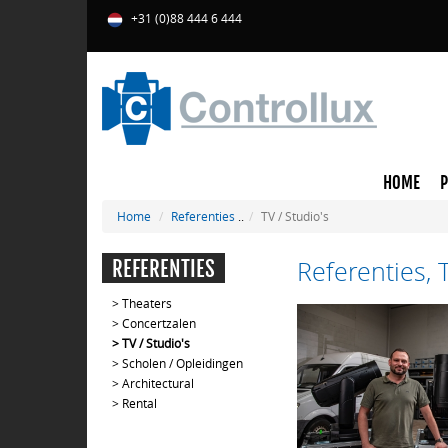
+31 (0)88 444 6 444
HOME
Home
Referenties
..
TV / Studio's
Referenties, T
REFERENTIES
>
Theaters
>
Concertzalen
>
TV / Studio's
>
Scholen / Opleidingen
>
Architectural
>
Rental