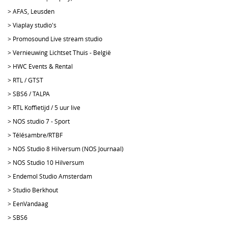
>
AFAS, Leusden
>
Viaplay studio's
>
Promosound Live stream studio
>
Vernieuwing Lichtset Thuis - België
>
HWC Events & Rental
>
RTL / GTST
>
SBS6 / TALPA
>
RTL Koffietijd / 5 uur live
>
NOS studio 7 - Sport
>
Télésambre/RTBF
>
NOS Studio 8 Hilversum (NOS Journaal)
>
NOS Studio 10 Hilversum
>
Endemol Studio Amsterdam
>
Studio Berkhout
>
EenVandaag
>
SBS6