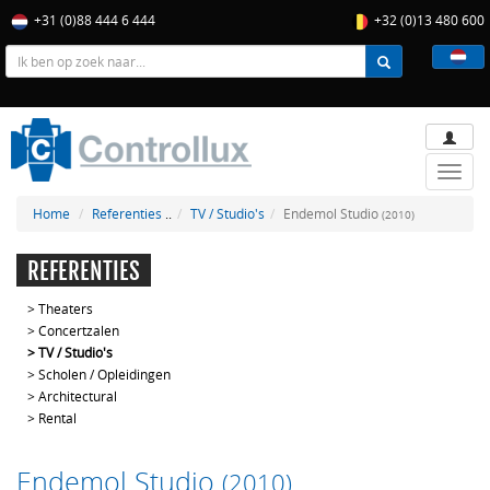
+31 (0)88 444 6 444
+32 (0)13 480 600
Toggle
naviga
Home
Referenties
..
TV / Studio's
Endemol Studio
(2010)
REFERENTIES
>
Theaters
>
Concertzalen
>
TV / Studio's
>
Scholen / Opleidingen
>
Architectural
>
Rental
Endemol Studio
(2010)