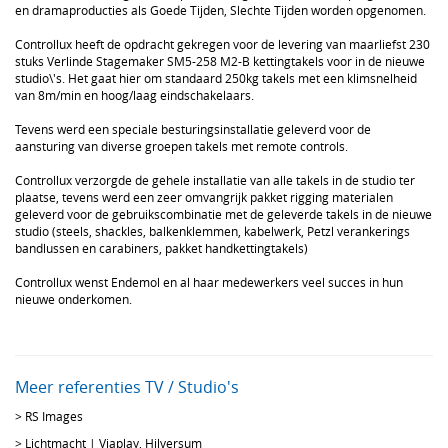
en dramaproducties als Goede Tijden, Slechte Tijden worden opgenomen.
Controllux heeft de opdracht gekregen voor de levering van maarliefst 230
stuks Verlinde Stagemaker SM5-258 M2-B kettingtakels voor in de nieuwe
studio\'s. Het gaat hier om standaard 250kg takels met een klimsnelheid
van 8m/min en hoog/laag eindschakelaars.
Tevens werd een speciale besturingsinstallatie geleverd voor de
aansturing van diverse groepen takels met remote controls.
Controllux verzorgde de gehele installatie van alle takels in de studio ter
plaatse, tevens werd een zeer omvangrijk pakket rigging materialen
geleverd voor de gebruikscombinatie met de geleverde takels in de nieuwe
studio (steels, shackles, balkenklemmen, kabelwerk, Petzl verankerings
bandlussen en carabiners, pakket handkettingtakels)
Controllux wenst Endemol en al haar medewerkers veel succes in hun
nieuwe onderkomen.
Meer referenties TV / Studio's
>
RS Images
>
Lichtmacht | Viaplay, Hilversum