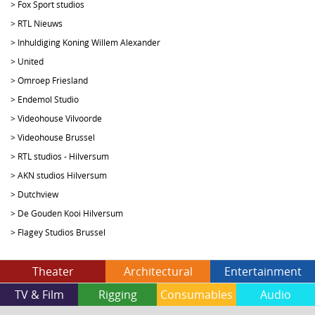
>
Fox Sport studios
>
RTL Nieuws
>
Inhuldiging Koning Willem Alexander
>
United
>
Omroep Friesland
>
Endemol Studio
>
Videohouse Vilvoorde
>
Videohouse Brussel
>
RTL studios - Hilversum
>
AKN studios Hilversum
>
Dutchview
>
De Gouden Kooi Hilversum
>
Flagey Studios Brussel
Theater
Architectural
Entertainment
TV & Film
Rigging
Consumables
Audio