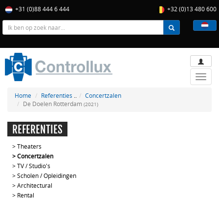
+31 (0)88 444 6 444
+32 (0)13 480 600
Toggle
naviga
Home
Referenties
..
Concertzalen
De Doelen Rotterdam
(2021)
REFERENTIES
>
Theaters
>
Concertzalen
>
TV / Studio's
>
Scholen / Opleidingen
>
Architectural
>
Rental