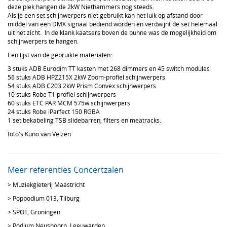
deze plek hangen de 2kW Niethammers nog steeds.
Als je een set schijnwerpers niet gebruikt kan het luik op afstand door
middel van een DMX signaal bediend worden en verdwijnt de set helemaal
uit het zicht. In de klank kaatsers boven de buhne was de mogelijkheid om
schijnwerpers te hangen.
Een lijst van de gebruikte materialen:
3 stuks ADB Eurodim TT kasten met 268 dimmers en 45 switch modules
56 stuks ADB HPZ215X 2kW Zoom-profiel schijnwerpers
54 stuks ADB C203 2kW Prism Convex schijnwerpers
10 stuks Robe T1 profiel schijnwerpers
60 stuks ETC PAR MCM 575w schijnwerpers
24 stuks Robe iParfect 150 RGBA
1 set bekabeling TSB slidebarren, filters en meatracks.
foto's Kuno van Velzen
Meer referenties Concertzalen
>
Muziekgieterij Maastricht
>
Poppodium 013, Tilburg
>
SPOT, Groningen
>
Podium Neushoorn, Leeuwarden