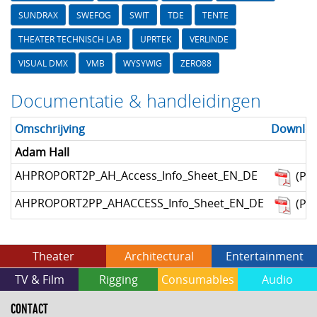
SUNDRAX
SWEFOG
SWIT
TDE
TENTE
THEATER TECHNISCH LAB
UPRTEK
VERLINDE
VISUAL DMX
VMB
WYSYWIG
ZERO88
Documentatie & handleidingen
Omschrijving
Downlo
Adam Hall
AHPROPORT2P_AH_Access_Info_Sheet_EN_DE
(PD
AHPROPORT2PP_AHACCESS_Info_Sheet_EN_DE
(PD
Theater
Architectural
Entertainment
TV & Film
Rigging
Consumables
Audio
CONTACT