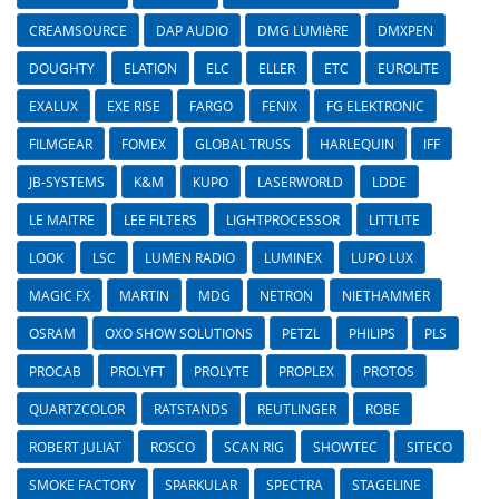
CREAMSOURCE
DAP AUDIO
DMG LUMIèRE
DMXPEN
DOUGHTY
ELATION
ELC
ELLER
ETC
EUROLITE
EXALUX
EXE RISE
FARGO
FENIX
FG ELEKTRONIC
FILMGEAR
FOMEX
GLOBAL TRUSS
HARLEQUIN
IFF
JB-SYSTEMS
K&M
KUPO
LASERWORLD
LDDE
LE MAITRE
LEE FILTERS
LIGHTPROCESSOR
LITTLITE
LOOK
LSC
LUMEN RADIO
LUMINEX
LUPO LUX
MAGIC FX
MARTIN
MDG
NETRON
NIETHAMMER
OSRAM
OXO SHOW SOLUTIONS
PETZL
PHILIPS
PLS
PROCAB
PROLYFT
PROLYTE
PROPLEX
PROTOS
QUARTZCOLOR
RATSTANDS
REUTLINGER
ROBE
ROBERT JULIAT
ROSCO
SCAN RIG
SHOWTEC
SITECO
SMOKE FACTORY
SPARKULAR
SPECTRA
STAGELINE