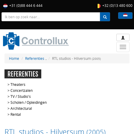
+31 (0)88 444 6 444
+32 (0)13 480 600
Toggle
naviga
Home
Referenties
..
RTL studios - Hilversum
(2005)
REFERENTIES
>
Theaters
>
Concertzalen
>
TV / Studio's
>
Scholen / Opleidingen
>
Architectural
>
Rental
RTL studios - Hilversum
(2005)