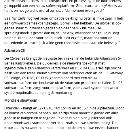
Adamson versterkers in de luidsprekers en processing in de luidsprekers
gekoppeld aan een nieuw softwareplatform. Geen extra latency! Het is wat
het is en het geluid is overal op hetzelfde moment even goed.”
Bas: “En zelfs nog wel beter omdat de dekking nu beter is in de zaal. Ik heb
een ont-werp gemaakt en gezegd: ‘Zo wil ik het hebben.’ De uitvoer is ook
geheel naar mijn wensen gedaan en daar ben ik blij mee. De
spreidingshoek is groter dan bij de Spektrix, waardoor het geluid nu nog
beter is. Niet alleen voor het publiek is dit erg fijn, maar ook voor de
optredende artiest(en). Ik wilde geen concessies doen aan die beleving.”
Adamson CS
De CS-Series brengt de nieuwste technieken in de bekende Adamson’s S-
Series luidsprekers. De CS-Series is de nieuwste toekomst met
ingebouwde eigen Adamson versterkers en DSP. De CS-Series zijn ook de
basis van een totaal nieuw platform van rackproducten als de CS Gateway,
CS Bridge, CS NDS, CS PDS, gecombineerd met een nieuw
softwareplatform om het beste uit de Adamson producten te halen. Dit CS
softwareplatform zorgt voor een platform, voor zowel systeemontwerp,
systeemoptimalisatie, tuning & monitoring.
Mondiale showroom
Uiteindelijk hangt er 32x CS10, 10x CS119 en 8x CS7 in de Jupilerzaal. Door
de komst van corona hebben Bas en zijn team meer tijd gehad om alles
goed in te hangen en te regelen. Tevens zijn er in de Jupilerzaal ook
onderhoudswerkzaamheden verricht, zoals nieuwe stoelbekleding. De
grote zaal is nu weer helemaal tiptop in orde om nieuwe gezelschappen,