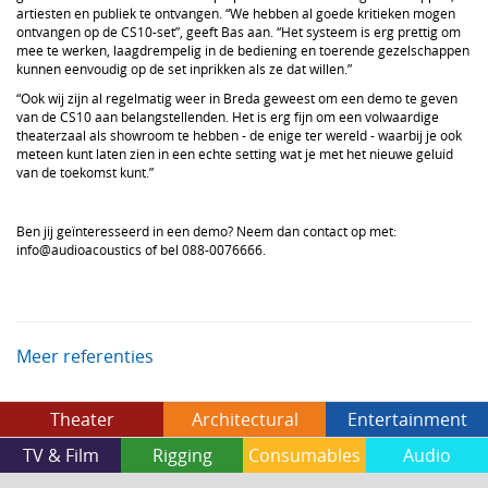
artiesten en publiek te ontvangen. “We hebben al goede kritieken mogen
ontvangen op de CS10-set”, geeft Bas aan. “Het systeem is erg prettig om
mee te werken, laagdrempelig in de bediening en toerende gezelschappen
kunnen eenvoudig op de set inprikken als ze dat willen.”
“Ook wij zijn al regelmatig weer in Breda geweest om een demo te geven
van de CS10 aan belangstellenden. Het is erg fijn om een volwaardige
theaterzaal als showroom te hebben - de enige ter wereld - waarbij je ook
meteen kunt laten zien in een echte setting wat je met het nieuwe geluid
van de toekomst kunt.”
Ben jij geïnteresseerd in een demo? Neem dan contact op met:
info@audioacoustics of bel 088-0076666.
Meer referenties
Theater
Architectural
Entertainment
TV & Film
Rigging
Consumables
Audio