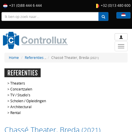
+31 (0)88 444 6 444
+32 (0)13 480 600
Toggle
naviga
Home
Referenties
..
Chassé Theater, Breda
(2021)
REFERENTIES
>
Theaters
>
Concertzalen
>
TV / Studio's
>
Scholen / Opleidingen
>
Architectural
>
Rental
Chassé Theater, Breda
(2021)