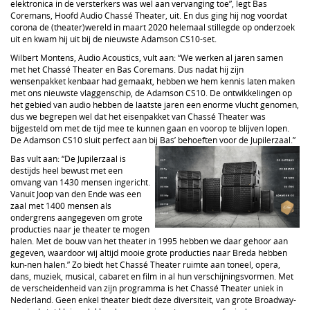
elektronica in de versterkers was wel aan vervanging toe”, legt Bas
Coremans, Hoofd Audio Chassé Theater, uit. En dus ging hij nog voordat
corona de (theater)wereld in maart 2020 helemaal stillegde op onderzoek
uit en kwam hij uit bij de nieuwste Adamson CS10-set.
Wilbert Montens, Audio Acoustics, vult aan: “We werken al jaren samen
met het Chassé Theater en Bas Coremans. Dus nadat hij zijn
wensenpakket kenbaar had gemaakt, hebben we hem kennis laten maken
met ons nieuwste vlaggenschip, de Adamson CS10. De ontwikkelingen op
het gebied van audio hebben de laatste jaren een enorme vlucht genomen,
dus we begrepen wel dat het eisenpakket van Chassé Theater was
bijgesteld om met de tijd mee te kunnen gaan en voorop te blijven lopen.
De Adamson CS10 sluit perfect aan bij Bas’ behoeften voor de Jupilerzaal.”
Bas vult aan: “De Jupilerzaal is
destijds heel bewust met een
omvang van 1430 mensen ingericht.
Vanuit Joop van den Ende was een
zaal met 1400 mensen als
ondergrens aangegeven om grote
producties naar je theater te mogen
halen. Met de bouw van het theater in 1995 hebben we daar gehoor aan
gegeven, waardoor wij altijd mooie grote producties naar Breda hebben
kun-nen halen.” Zo biedt het Chassé Theater ruimte aan toneel, opera,
dans, muziek, musical, cabaret en film in al hun verschijningsvormen. Met
de verscheidenheid van zijn programma is het Chassé Theater uniek in
Nederland. Geen enkel theater biedt deze diversiteit, van grote Broadway-