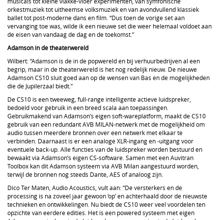
musicals tot kleine vlakke-vloer experimenten, van symfonische
orkestmuziek tot uitheemse volksmuziek en van avondvullend klassiek
ballet tot post-moderne dans en film. “Dus toen de vorige set aan
vervanging toe was, wilde ik een nieuwe set die weer helemaal voldoet aan
de eisen van vandaag de dag en de toekomst.”
Adamson in de theaterwereld
Wilbert: “Adamson is de in de popwereld en bij verhuurbedrijven al een
begrip, maar in de theaterwereld is het nog redelijk nieuw. De nieuwe
Adamson CS10 sluit goed aan op de wensen van Bas en de mogelijkheden
die de Jupilerzaal biedt.”
De CS10 is een tweeweg, full-range intelligente actieve luidspreker,
bedoeld voor gebruik in een breed scala aan toepassingen.
Gebruikmakend van Adamson’s eigen soft-wareplatform, maakt de CS10
gebruik van een redundant AVB MILAN-netwerk met de mogelijkheid om
audio tussen meerdere bronnen over een netwerk met elkaar te
verbinden. Daarnaast is er een analoge XLR-ingang en -uitgang voor
eventuele back-up. Alle functies van de luidspreker worden bestuurd en
bewaakt via Adamson’s eigen CS-software. Samen met een Auvitran
Toolbox kan dit Adamson systeem via AVB Milan aangestuurd worden,
terwijl de bronnen nog steeds Dante, AES of analoog zijn.
Dico Ter Maten, Audio Acoustics, vult aan: “De versterkers en de
processing is na zoveel jaar gewoon ‘op’ en achterhaald door de nieuwste
technieken en ontwikkelingen. Nu biedt de CS10 weer veel voordelen ten
opzichte van eerdere edities. Het is een powered systeem met eigen