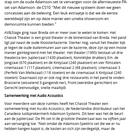
stap om de oude Adamson-set te vervangen voor de allernieuwste PA-
set van Adamson: de CS10. “Met dit nieuwe systeem doen we geen
concessies aan de beleving. Een leuk extraatje is dat we de eerste
wereldwijd zijn en op deze manier een unieke showroom en
demoruimte kunnen bieden.”
AV&Stage ging naar Breda om er meer over te weten te komen. Het
Chassé Theater is een groot theater in de binnenstad van Breda. Het pand
ligt pal naast de oude Kloosterkazerne. Sterker nog; vanuit het theater kijk
je tegen de oude buitenmuren aan van de kazerne, deze zijn op een mooie
manier geïntegreerd met het theater. Het theater (1995) bestaat uit drie
theaterza-len: Jupilerzaal (1430 plaatsen), Koninklijke drukkerij Em. de
Jongzaal (670 plaatsen) en de Kinlyzaal (240 plaatsen) en vier filmzalen:
cinemazaal 1 (117 plaatsen), cinemazaal 2 (68 plaatsen), cinemazaal 3
(Perfetti Van Mellezaal) (118 stoelen) en de cinemazaal 4 Kinlyzaal (240
stoelen). Daarnaast zijn er ook nog drie restaurants in het pand te vinden:
Brasserie (wisselend 3-gangendi-ner), Front (wereldse gerechten) en
Gerecht (eenvoudige, snelle maaltijd).
Samenwerking met Audio Acoustics
Voor meerdere van deze ruimtes heeft het Chassé Theater een
samenwerking met Au-dio Acoustics, de Nederlandse distributeur van het
Canadese luidsprekermerk Adamson Systems. Dit keer was het de beurt
aan de Jupilerzaal. De PA-set in de grootste theaterzaal was na vijftien jaar
aan vervanging toe. “Niet omdat de Adamson-Spektrix set die we er nu
hebben hangen kapot is, de kasten an sich zijn oerdegelijk, maar de