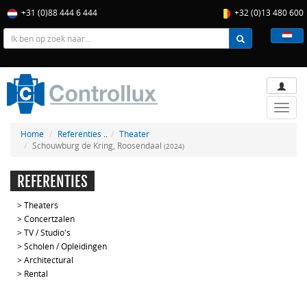
+31 (0)88 444 6 444
+32 (0)13 480 600
Toggle
naviga
Home
Referenties
..
Theater
Schouwburg de Kring, Roosendaal
(2024)
REFERENTIES
>
Theaters
>
Concertzalen
>
TV / Studio's
>
Scholen / Opleidingen
>
Architectural
>
Rental