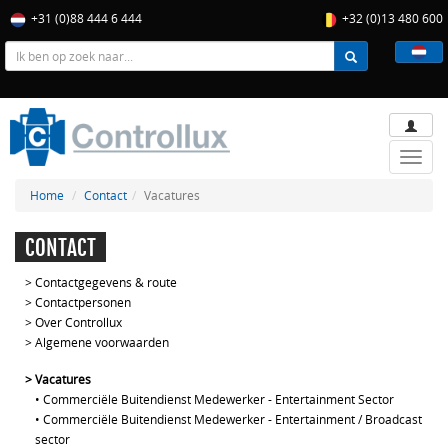
+31 (0)88 444 6 444
+32 (0)13 480 600
Toggle
naviga
Home
Contact
Vacatures
CONTACT
>
Contactgegevens & route
>
Contactpersonen
>
Over Controllux
>
Algemene voorwaarden
>
Vacatures
•
Commerciële Buitendienst Medewerker - Entertainment Sector
•
Commerciële Buitendienst Medewerker - Entertainment / Broadcast
sector