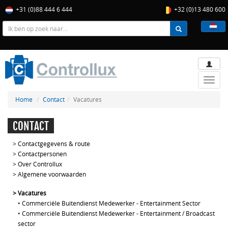
+31 (0)88 444 6 444
+32 (0)13 480 600
Toggle
naviga
Home
Contact
Vacatures
CONTACT
>
Contactgegevens & route
>
Contactpersonen
>
Over Controllux
>
Algemene voorwaarden
>
Vacatures
•
Commerciële Buitendienst Medewerker - Entertainment Sector
•
Commerciële Buitendienst Medewerker - Entertainment / Broadcast
sector