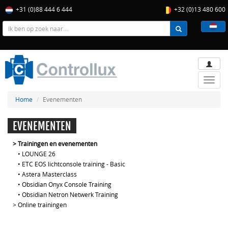
+31 (0)88 444 6 444
+32 (0)13 480 600
Toggle
naviga
Home
Evenementen
EVENEMENTEN
>
Trainingen en evenementen
•
LOUNGE 26
•
ETC EOS lichtconsole training - Basic
•
Astera Masterclass
•
Obsidian Onyx Console Training
•
Obsidian Netron Netwerk Training
>
Online trainingen