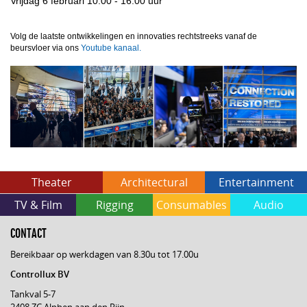
Vrijdag 6 februari 10:00 - 16:00 uur
Volg de laatste ontwikkelingen en innovaties rechtstreeks vanaf de
beursvloer via ons
Youtube kanaal.
Theater
Architectural
Entertainment
TV & Film
Rigging
Consumables
Audio
CONTACT
Bereikbaar op werkdagen van 8.30u tot 17.00u
Controllux BV
Tankval 5-7