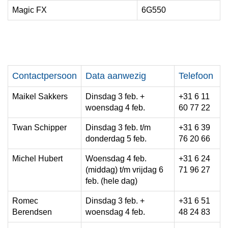
Magic FX
6G550
Contactpersoon
Data aanwezig
Telefoon
Maikel Sakkers
Dinsdag 3 feb. +
+31 6 11
woensdag 4 feb.
60 77 22
Twan Schipper
Dinsdag 3 feb. t/m
+31 6 39
donderdag 5 feb.
76 20 66
Michel Hubert
Woensdag 4 feb.
+31 6 24
(middag) t/m vrijdag 6
71 96 27
feb. (hele dag)
Romec
Dinsdag 3 feb. +
+31 6 51
Berendsen
woensdag 4 feb.
48 24 83