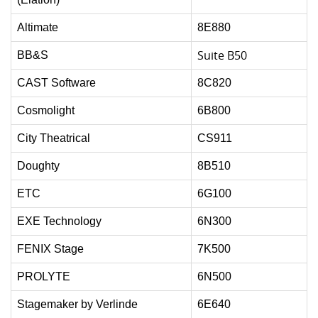
Altimate
8E880
Suite B50
BB&S
CAST Software
8C820
Cosmolight
6B800
City Theatrical
CS911
Doughty
8B510
ETC
6G100
EXE Technology
6N300
FENIX Stage
7K500
PROLYTE
6N500
Stagemaker by Verlinde
6E640