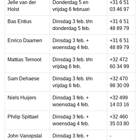
Jelle van der
Donderdag 5 en
+31 6 51
Holst
vrijdag 6 februari
03 46 97
Bas Entius
Dinsdag 3 feb. t/m
+31 6 51
donderdag 5 feb.
48 89 79
Enrico Daamen
Dinsdag 3 feb. +
+31 6 51
woensdag 4 feb.
48 89 79
Mattias Ternoot
Dinsdag 3 feb. t/m
+32 472
vrijdag 6 feb.
60 34 99
Sam Dehaese
Dinsdag 3 feb. t/m
+32 470
vrijdag 6 feb.
98 30 09
Niels Huijers
Dinsdag 3 feb. +
+32 499
woensdag 4 feb.
14 03 16
Philip Spittael
Dinsdag 3 feb. +
+32 460
woensdag 4 feb.
35 03 80
John Vanopstal
Dinsdag 3 feb. +
-