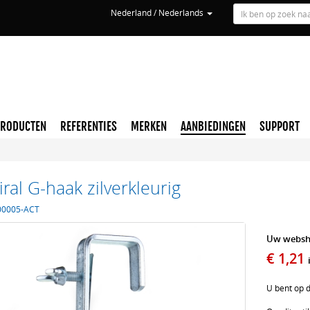
Nederland / Nederlands
PRODUCTEN
REFERENTIES
MERKEN
AANBIEDINGEN
SUPPORT
ral G-haak zilverkleurig
00005-ACT
Uw websho
€ 1,21
U bent op 