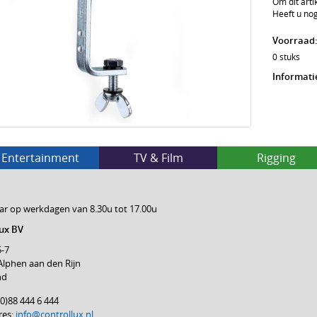
Om dit arti
Heeft u nog
Voorraad
0 stuks
Informati
Entertainment
TV & Film
Rigging
ar op werkdagen van 8.30u tot 17.00u
ux BV
5-7
Alphen aan den Rijn
nd
 (0)88 444 6 444
res:
info@controllux.nl