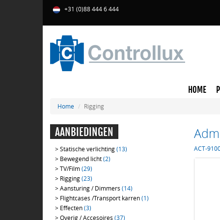
+31 (0)88 444 6 444
HOME
Home
Rigging
Admi
AANBIEDINGEN
ACT-910
>
Statische verlichting
(13)
>
Bewegend licht
(2)
>
TV/Film
(29)
>
Rigging
(23)
>
Aansturing / Dimmers
(14)
>
Flightcases /Transport karren
(1)
>
Effecten
(3)
>
Overig / Accesoires
(37)