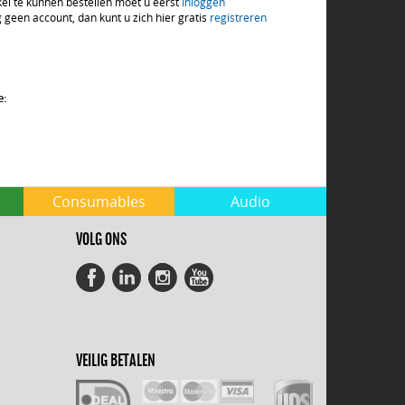
kel te kunnen bestellen moet u eerst
inloggen
 geen account, dan kunt u zich hier gratis
registreren
:
e:
Consumables
Audio
VOLG ONS
VEILIG BETALEN