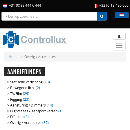
+31 (0)88 444 6 444
+32 (0)13 480 600
Toggle
naviga
Home
Overig / Accesoires
AANBIEDINGEN
>
Statische verlichting
(13)
>
Bewegend licht
(2)
>
TV/Film
(29)
>
Rigging
(23)
>
Aansturing / Dimmers
(14)
>
Flightcases /Transport karren
(1)
>
Effecten
(3)
>
Overig / Accesoires
(37)